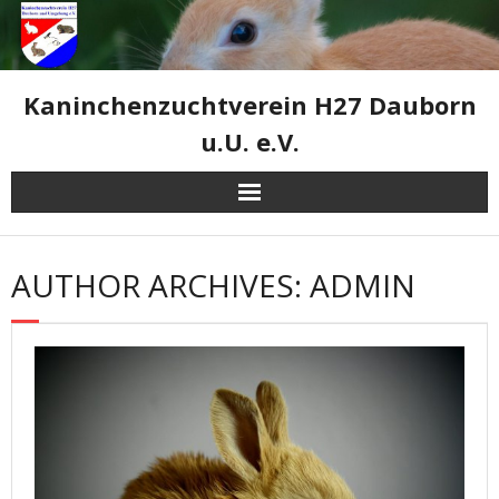
Skip
to
content
Kaninchenzuchtverein H27 Dauborn
u.U. e.V.
AUTHOR ARCHIVES: ADMIN