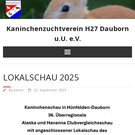
Skip
to
content
Kaninchenzuchtverein H27 Dauborn
u.U. e.V.
LOKALSCHAU 2025
By
admin
22. September 2025