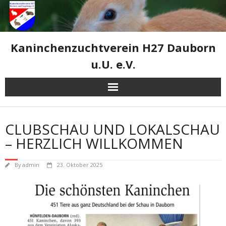
Skip
to
content
Kaninchenzuchtverein H27 Dauborn
u.U. e.V.
CLUBSCHAU UND LOKALSCHAU
– HERZLICH WILLKOMMEN
By
admin
23. Oktober 2025